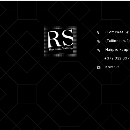
TELEFON:
(Tornimäe 5)
(Tallinna tn. 
Hairpro kaupl
+372 322 007
Kontakt