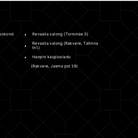
ST:
REVAALIA SALONGID:
aiskond
Revaalia salong (Tornimäe 5)
Revaalia salong (Rakvere, Tallinna
tn1.)
Hairpro kauplusladu
(Rakvere, Jaama pst 29)