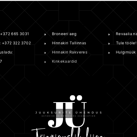
BRONEERI ONLINE:
ETTEVÕTTE
: +372 665 3031
Broneeri aeg
Revaalia n
1): +372 322 3702
Hinnakiri Tallinnas
Tule tööle!
usladu:
Hinnakiri Rakveres
Hulgimüük
7
Kinkekaardid