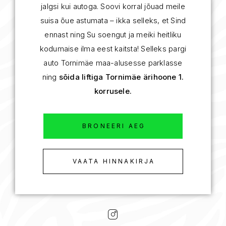
jalgsi kui autoga. Soovi korral jõuad meile
suisa õue astumata – ikka selleks, et Sind
ennast ning Su soengut ja meiki heitliku
kodumaise ilma eest kaitsta! Selleks pargi
auto Tornimäe maa-alusesse parklasse
ning
sõida liftiga Tornimäe ärihoone 1.
korrusele.
BRONEERI AEG
VAATA HINNAKIRJA